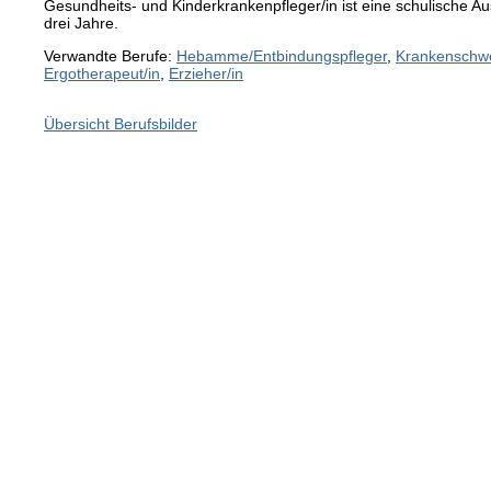
Gesundheits- und Kinderkrankenpfleger/in ist eine schulische A
drei Jahre.
Verwandte Berufe:
Hebamme/Entbindungspfleger
,
Krankenschwe
Ergotherapeut/in
,
Erzieher/in
Übersicht Berufsbilder