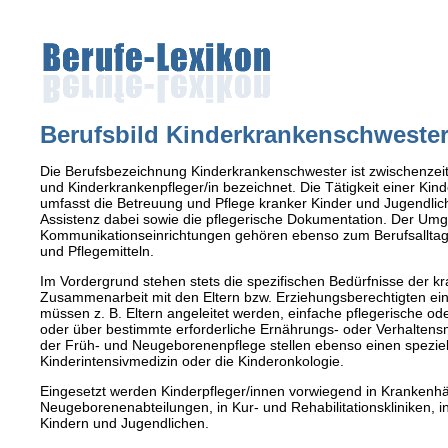
Berufsbild Kinderkrankenschwester/
Die Berufsbezeichnung Kinderkrankenschwester ist zwischenzeitli
und Kinderkrankenpfleger/in bezeichnet. Die Tätigkeit einer Ki
umfasst die Betreuung und Pflege kranker Kinder und Jugendlicher
Assistenz dabei sowie die pflegerische Dokumentation. Der U
Kommunikationseinrichtungen gehören ebenso zum Berufsalltag
und Pflegemitteln.
Im Vordergrund stehen stets die spezifischen Bedürfnisse der k
Zusammenarbeit mit den Eltern bzw. Erziehungsberechtigten ein
müssen z. B. Eltern angeleitet werden, einfache pflegerische 
oder über bestimmte erforderliche Ernährungs- oder Verhalte
der Früh- und Neugeborenenpflege stellen ebenso einen speziell
Kinderintensivmedizin oder die Kinderonkologie.
Eingesetzt werden Kinderpfleger/innen vorwiegend in Krankenhä
Neugeborenenabteilungen, in Kur- und Rehabilitationskliniken, 
Kindern und Jugendlichen.