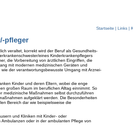
Startseite
|
Links
|
K
-pfleger
ch veraltet, korrekt wird der Beruf als Gesundheits-
nderkrankenschwester/eines Kinderkrankenpflegers
, die Vorbereitung von ärztlichen Eingriffen, die
mgang mit modernen medizinischen Geräten und
 wie der verantwortungsbewusste Umgang mit Arznei-
ranken Kinder und deren Eltern, wobei die enge
en großen Raum im beruflichen Alltag einnimmt. So
oder medizinische Maßnahmen selbst durchzuführen
nsmaßnahmen aufgeklärt werden. Die Besonderheiten
en Bereich dar wie beispielsweise die
usern und Kliniken mit Kinder- oder
in Ambulanzen oder in der ambulanten Pflege von